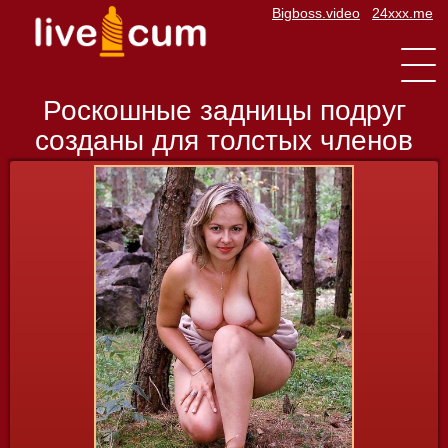
Bigboss.video
24xxx.me
Toggle
navigat
Роскошные задницы подруг
созданы для толстых членов